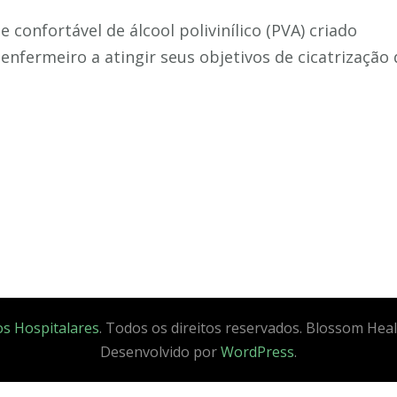
 confortável de álcool polivinílico (PVA) criado
nfermeiro a atingir seus objetivos de cicatrização 
s Hospitalares
. Todos os direitos reservados.
Blossom Heal
Desenvolvido por
WordPress
.