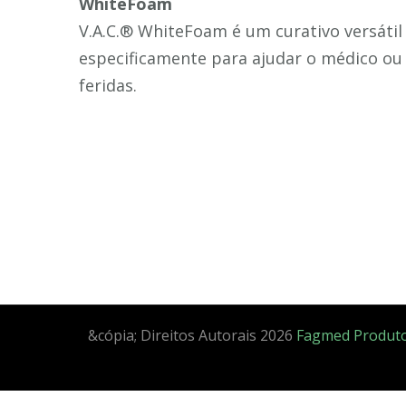
WhiteFoam
V.A.C.® WhiteFoam é um curativo versátil e
especificamente para ajudar o médico ou e
feridas.
&cópia; Direitos Autorais 2026
Fagmed Produto