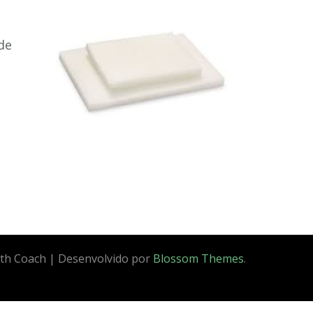
de
th Coach | Desenvolvido por
Blossom Themes
.